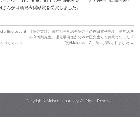
した。今回は8研究室合同での中間発表会で、大学院生の口頭発表と
田さんが口頭発表奨励賞を受賞しました。
fluorescent
【研究業績】東京都医学総合研究所の吉田雪子先生、群馬大学
の高橋剛先生、理化学研究所の鈴木匡先生らと共同で行った研
ype N-glycans」
究がMolecular Cell誌に掲載されました
→
Copyright ©
Matsuo Laboratory.
All Rights Reserved.