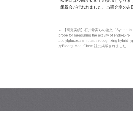
松尾研は今回が初めての参加となりま
懇親会が行われました。当研究室の吉
←
【研究実績】石井希実らの論文「Synthesis of a 
probe for measuring the activity of endo-β-N-
acetylglucosaminidases recognizing hybrid-t
がBioorg. Med. Chem.誌に掲載されました