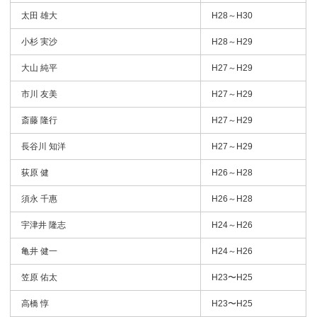
太田 雄大
H28～H30
小杉 実沙
H28～H29
大山 純平
H27～H29
市川 友美
H27～H29
斎藤 隆行
H27～H29
長谷川 知洋
H27～H29
荻原 健
H26～H28
須永 千惠
H26～H28
宇津井 隆志
H24～H26
亀井 健一
H24～H26
笠原 佑太
H23〜H25
高橋 惇
H23〜H25