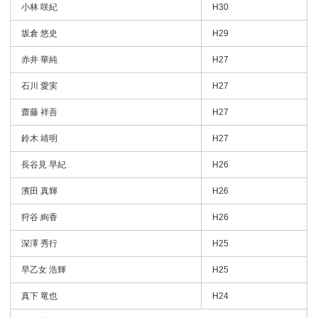
小林 咲紀
H30
坂倉 悠史
H29
赤井 華純
H27
石川 愛実
H27
齋藤 祥吾
H27
鈴木 靖明
H27
長谷見 早紀
H26
濱田 真輝
H26
狩谷 絢香
H26
深澤 秀行
H25
早乙女 浩輝
H25
真下 竜也
H24