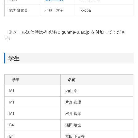
協力研究員
小林 京子
kkoba
※メール送信時は@以降に gunma-u.ac.jp を付加してくださ
い。
学生
学年
名前
M1
内山 京
M1
片倉 友理
M1
桝井 碧海
B4
淺田 峻也
B4
冨田 明日香