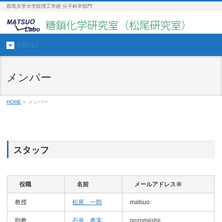
群馬大学大学院理工学府 分子科学部門
MENU
メンバー
HOME
»
メンバー
スタッフ
役職
名前
メールアドレス※
教授
松尾 一郎
matsuo
助教
石井 希実
nozomiishii