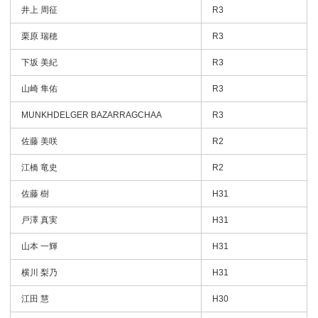
井上 周征
R3
栗原 瑞穂
R3
下坂 美紀
R3
山崎 隼佑
R3
MUNKHDELGER BAZARRAGCHAA
R3
佐藤 美咲
R2
江橋 竜史
R2
佐藤 樹
H31
戸澤 真実
H31
山本 一輝
H31
横川 梨乃
H31
江田 慧
H30