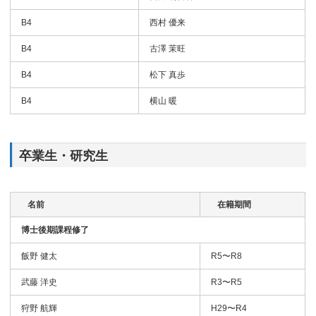
B4
西村 優来
B4
古澤 茉旺
B4
松下 真歩
B4
横山 暖
卒業生・研究生
名前
在籍期間
博士後期課程修了
飯野 健太
R5〜R8
武藤 洋史
R3〜R5
狩野 航輝
H29〜R4