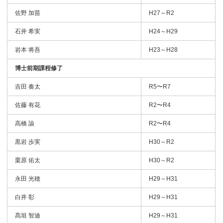
佐野 加苗
H27～R2
石井 希実
H24～H29
岩本 将吾
H23～H28
博士前期課程修了
吉田 奏太
R5〜R7
佐藤 有花
R2〜R4
高橋 諭
R2〜R4
黒岩 歩実
H30～R2
栗原 佑太
H30～R2
永田 光穂
H29～H31
白井 彰
H29～H31
髙垣 智迪
H29～H31