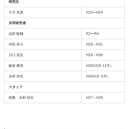
研究生
小方 良憲
H23〜H24
共同研究者
品田 駿輔
R2〜R4
内田 尭斗
H29～H31
川口 晃史
H29～H30
鰺坂 勝美
H26(10月-12月）
吉村 弥生
H26(4月−5月）
スタッフ
助教 吉村 弥生
H27～H28