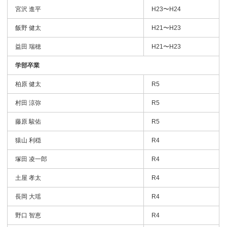
宮沢 進平
H23〜H24
飯野 健太
H21〜H23
益田 瑞穂
H21〜H23
学部卒業
柏原 健太
R5
村田 涼弥
R5
藤原 駿佑
R5
猿山 利穏
R4
塚田 凌一郎
R4
土屋 孝太
R4
長岡 大瑶
R4
野口 智恵
R4